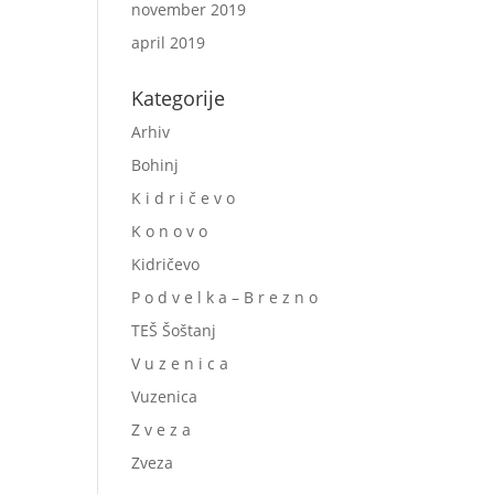
november 2019
april 2019
Kategorije
Arhiv
Bohinj
K i d r i č e v o
K o n o v o
Kidričevo
P o d v e l k a – B r e z n o
TEŠ Šoštanj
V u z e n i c a
Vuzenica
Z v e z a
Zveza