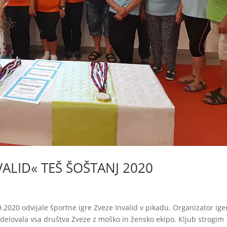
VALID« TEŠ ŠOŠTANJ 2020
.2020 odvijale športne igre Zveze Invalid v pikadu. Organizator iger
sodelovala vsa društva Zveze z moško in žensko ekipo. Kljub strogim