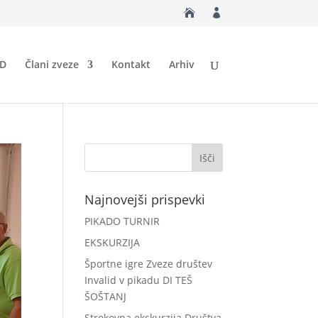
ID
Člani zveze
Kontakt
Arhiv
Najnovejši prispevki
PIKADO TURNIR
EKSKURZIJA
Športne igre Zveze društev
Invalid v pikadu DI TEŠ
ŠOŠTANJ
Strokovna ekskurzija Društva