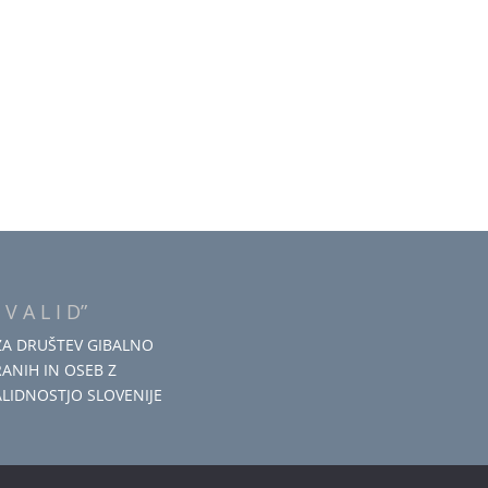
 V A L I D”
ZA DRUŠTEV GIBALNO
RANIH IN OSEB Z
ALIDNOSTJO SLOVENIJE