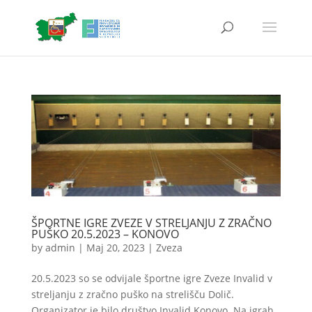
ŠPORTNE IGRE ZVEZE V STRELJANJU Z ZRAČNO
PUŠKO 20.5.2023 – KONOVO
by
admin
|
Maj 20, 2023
|
Zveza
20.5.2023 so se odvijale športne igre Zveze Invalid v
streljanju z zračno puško na strelišču Dolič.
Organizator je bilo društvo Invalid Konovo. Na igrah