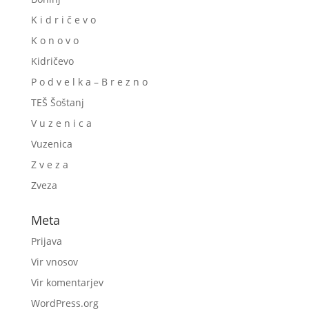
K i d r i č e v o
K o n o v o
Kidričevo
P o d v e l k a – B r e z n o
TEŠ Šoštanj
V u z e n i c a
Vuzenica
Z v e z a
Zveza
Meta
Prijava
Vir vnosov
Vir komentarjev
WordPress.org