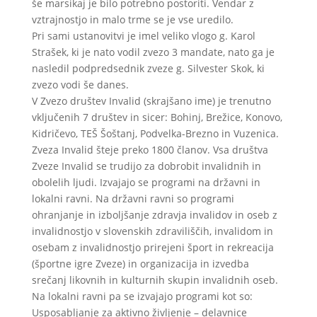
še marsikaj je bilo potrebno postoriti. Vendar z
vztrajnostjo in malo trme se je vse uredilo.
Pri sami ustanovitvi je imel veliko vlogo g. Karol
Strašek, ki je nato vodil zvezo 3 mandate, nato ga je
nasledil podpredsednik zveze g. Silvester Skok, ki
zvezo vodi še danes.
V Zvezo društev Invalid (skrajšano ime) je trenutno
vključenih 7 društev in sicer: Bohinj, Brežice, Konovo,
Kidričevo, TEŠ Šoštanj, Podvelka-Brezno in Vuzenica.
Zveza Invalid šteje preko 1800 članov. Vsa društva
Zveze Invalid se trudijo za dobrobit invalidnih in
obolelih ljudi. Izvajajo se programi na državni in
lokalni ravni. Na državni ravni so programi
ohranjanje in izboljšanje zdravja invalidov in oseb z
invalidnostjo v slovenskih zdraviliščih, invalidom in
osebam z invalidnostjo prirejeni šport in rekreacija
(športne igre Zveze) in organizacija in izvedba
srečanj likovnih in kulturnih skupin invalidnih oseb.
Na lokalni ravni pa se izvajajo programi kot so:
Usposabljanje za aktivno življenje – delavnice