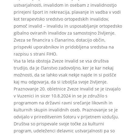
ustvarjalnosti, invalidom in osebam z invalidnostjo
prirejeni šport in rekreacija, plavanje in vadba v vodi
kot terapevtsko sredstvo ortopedskih invalidov,
pomoč invalid – invalidu in usposabljanje ortopedsko
gibalno oviranih invalidov za samostojno življenje.
Zveza se financira s članarino, dotacijo občin,
prispevki uporabnikov in pridobljena sredstva na
razpisu s strani FIHO.
Vsa ta leta obstoja Zveze Invalid se vsa društva
trudijo, da je članstvo zadovoljno, ker je kar nekaj
možnosti, da se lahko vsak nekje najde in si poišče
kaj mu odgovarja, da si izboljša svoje življenje.
Praznovanje 20. obletnice Zveze Invalid se je izvajalo
v Vuzenici in sicer 10.8.2024 in se je združilo s
programom na državni ravni srečanje likovnih in
kulturnih skupin invalidnih oseb. Praznovanje se je
odvijalo v prireditvenim šotoru v prijetnem vzdušju.
Društva so prispevale svoje točke za kulturni
program, udeleženci delavnic ustvarjalnosti pa so