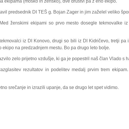
ma ekipama (moško in žensko), dve društvi pa z eno ekipo.
il predsednik DI TEŠ g. Bojan Zager in jim zaželel veliko špo
. Med ženskimi ekipami so prvo mesto dosegle tekmovalke iz 
kmovalci iz DI Konovo, drugi so bili iz DI Kidričevo, tretji pa 
ko ekipo na predzadnjem mestu. Bo pa drugo leto bolje.
zvilo zelo prijetno vzdušje, ki ga je popestril naš član Vlado s
zglasitev rezultatov in podelitev medalj prvim trem ekipam.
tno srečanje in izrazili upanje, da se drugo let spet vidimo.