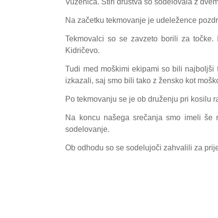
Vuzenica. Štiri društva so sodelovala z dve
Na začetku tekmovanje je udeležence pozdrav
Tekmovalci so se zavzeto borili za točke
Kidričevo.
Tudi med moškimi ekipami so bili najboljši te
izkazali, saj smo bili tako z žensko kot moš
Po tekmovanju se je ob druženju pri kosilu ra
Na koncu našega srečanja smo imeli še ra
sodelovanje.
Ob odhodu so se sodelujoči zahvalili za prije