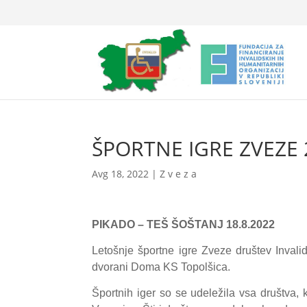
ŠPORTNE IGRE ZVEZE 
Avg 18, 2022
|
Z v e z a
PIKADO – TEŠ ŠOŠTANJ
18.8.2022
Letošnje športne igre Zveze društev Invalid
dvorani Doma KS Topolšica.
Športnih iger so se udeležila vsa društva,