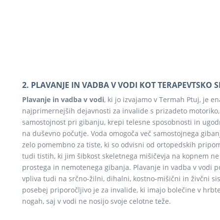
2. PLAVANJE IN VADBA V VODI KOT TERAPEVTSKO 
Plavanje in vadba v vodi
, ki jo izvajamo v Termah Ptuj, je en
najprimernejših dejavnosti za invalide s prizadeto motorik
samostojnost pri gibanju, krepi telesne sposobnosti in ugod
na duševno počutje. Voda omogoča več samostojnega gibanja
zelo pomembno za tiste, ki so odvisni od ortopedskih pripom
tudi tistih, ki jim šibkost skeletnega mišičevja na kopnem 
prostega in nemotenega gibanja. Plavanje in vadba v vodi p
vpliva tudi na srčno-žilni, dihalni, kostno-mišični in živčni s
posebej priporočljivo je za invalide, ki imajo bolečine v hrbte
nogah, saj v vodi ne nosijo svoje celotne teže.