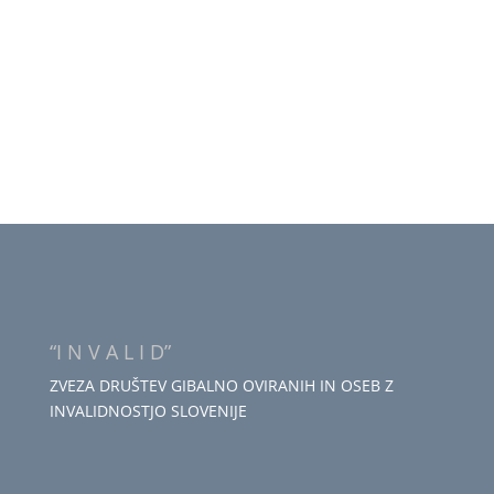
“I N V A L I D”
ZVEZA DRUŠTEV GIBALNO OVIRANIH IN OSEB Z
INVALIDNOSTJO SLOVENIJE