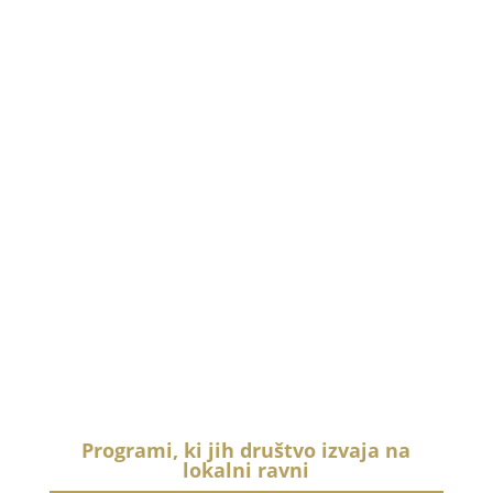
načelu prostovoljnosti pri vključevanju v društvo.
–
Z organiziranimi oblikami dela in povezovanja
članov društva , društvo omogoča in zagotavlja :
–
Organiziranje in informiranje invalidov in organov
društva,lažje vključevanje vseh invalidov v delo
društva.
Programi, ki jih društvo izvaja na
lokalni ravni