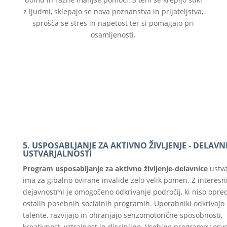
z ljudmi, sklepajo se nova poznanstva in prijateljstva,
sprošča se stres in napetost ter si pomagajo pri
osamljenosti.
5. USPOSABLJANJE ZA AKTIVNO ŽIVLJENJE - DELAVN
USTVARJALNOSTI
Program usposabljanje za aktivno življenje-delavnice
ustva
ima za gibalno ovirane invalide zelo velik pomen. Z interesn
dejavnostmi je omogočeno odkrivanje področij, ki niso opre
ostalih posebnih socialnih programih. Uporabniki odkrivajo 
talente, razvijajo in ohranjajo senzomotorične sposobnosti,
kreativnost, vztrajnost in disciplino. Vsebine programov osvo