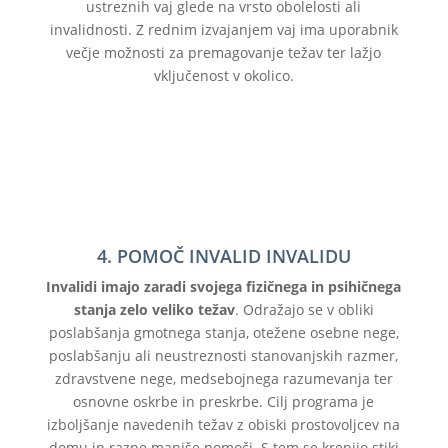
ustreznih vaj glede na vrsto obolelosti ali
invalidnosti. Z rednim izvajanjem vaj ima uporabnik
večje možnosti za premagovanje težav ter lažjo
vključenost v okolico.
4. POMOČ INVALID INVALIDU
Invalidi imajo zaradi svojega fizičnega in psihičnega
stanja zelo veliko težav
. Odražajo se v obliki
poslabšanja gmotnega stanja, otežene osebne nege,
poslabšanju ali neustreznosti stanovanjskih razmer,
zdravstvene nege, medsebojnega razumevanja ter
osnovne oskrbe in preskrbe. Cilj programa je
izboljšanje navedenih težav z obiski prostovoljcev na
domu in razne manjše pomoči. S tem se krepijo stiki