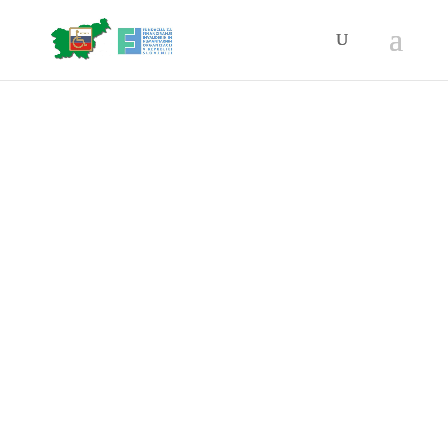
»INVALID«
društvo gibalno oviranih in oseb z
invalidnostjo Kidričevo
Kidričevo je eno izmed društev
soustanoviteljic Zveze društev
»INVALID«
. Sklep je bil potrjen
na zboru članov 13.3.2004,
Društvo je enakopravni član Zveze
»INVALID«
s sedežem v Velenju, za izvajanje
enotne socialno varstvene politike in skupno
dogovorjenih nalog s področja varstva