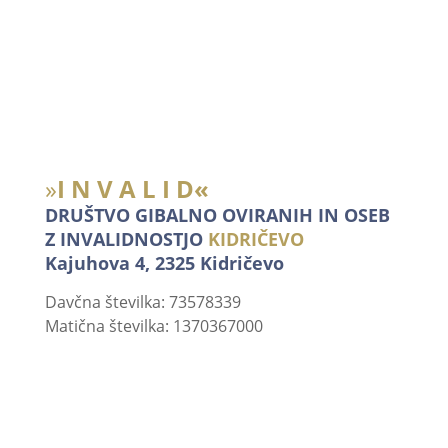
invalidov v Republiki
Sloveniji.
»
I N V A L I D«
DRUŠTVO GIBALNO OVIRANIH IN OSEB
Z INVALIDNOSTJO
KIDRIČEVO
Kajuhova 4, 2325 Kidričevo
Davčna številka: 73578339
Matična številka: 1370367000
Odgovorna oseba
Anton Podvršek