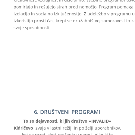
pomirjajo in rešujejo strah pred nemočjo. Program pomaga 
izolacijo in socialno izključenostjo. Z udeležbo v programu 
izkoristijo prosti čas, krepi se družabništvo, samozavest in 
svoje sposobnosti.
6. DRUŠTVENI PROGRAMI
To so dejavnosti, ki jih društvo »INVALID«
Kidričevo
izvaja v lastni režiji in po želji uporabnikov,
kot so razni izleti, srečanja v naravi, pikniki in