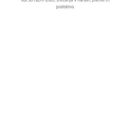
podobno.
Programi, ki jih društvo izvaja na
državni ravni
1. Ohranjanje in izboljšanje zdravja invalidov in
oseb z invalidnostjo v slovenskih
zdraviliščih(terme Lendava, terme Olimia)