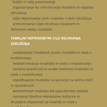
·
boljše in lažje povezovanje
·
organiziranje ter informiranje invalidov in organov
združenja
·
lažje vključevanje vseh invalidov v delo združenja
·
uresničevanje ciljev društva v bivalnem in
delovnem okolju invalidov
TEMELJNI NEPRIDOBITNI CILJI DELOVANJA
ZDRUŽENJA
·
uveljavljanje človekovih pravic invalidov in oseb z
invalidnostjo
·
nediskriminacijo invalidov in oseb z invalidnostjo
·
socialno pravičnost in enake možnosti invalidov in
oseb z invalidnostjo
·
vzpodbujanje invalidov za opiranje na lastne moči
in sposobnosti
·
avtonomnost invalidov kot uporabnikov storitev
·
razvijanje športno rekreativne, kulturne in
družabne dejavnosti za invalide in oseb z