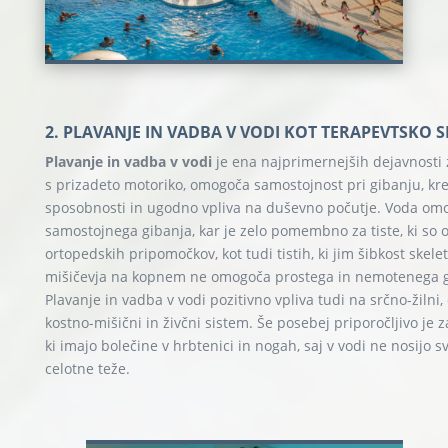
2. PLAVANJE IN VADBA V VODI KOT TERAPEVTSKO 
Plavanje in vadba v vodi
je ena najprimernejših dejavnosti 
s prizadeto motoriko, omogoča samostojnost pri gibanju, kre
sposobnosti in ugodno vpliva na duševno počutje. Voda om
samostojnega gibanja, kar je zelo pomembno za tiste, ki so 
ortopedskih pripomočkov, kot tudi tistih, ki jim šibkost skel
mišičevja na kopnem ne omogoča prostega in nemotenega g
Plavanje in vadba v vodi pozitivno vpliva tudi na srčno-žilni, 
kostno-mišični in živčni sistem. Še posebej priporočljivo je z
ki imajo bolečine v hrbtenici in nogah, saj v vodi ne nosijo s
celotne teže.