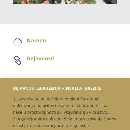
Namen

Dejavnosti

DEJAVNOST ZDRUŽENJA »INVALID« BREŽICE
je zasnovana na načelu demokratičnosti pri
oblikovanju odločitev in samem odločanju ter na
načelu prostovoljnosti pri vključevanju v društvo.
Z organiziranimi oblikami dela in povezovanja članov
društva, društvo omogoča in zagotavlja: