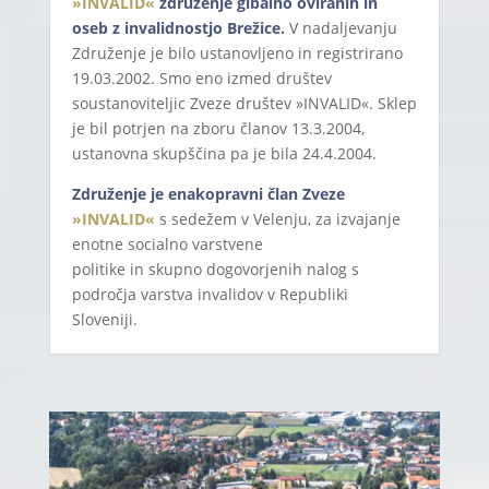
»INVALID«
združenje gibalno oviranih in
oseb z invalidnostjo Brežice.
V nadaljevanju
Združenje je bilo ustanovljeno in registrirano
19.03.2002. Smo eno izmed društev
soustanoviteljic Zveze društev »INVALID«. Sklep
je bil potrjen na zboru članov 13.3.2004,
ustanovna skupščina pa je bila 24.4.2004.
Združenje je enakopravni član Zveze
»INVALID«
s sedežem v Velenju, za izvajanje
enotne socialno varstvene
politike in skupno dogovorjenih nalog s
področja varstva invalidov v Republiki
Sloveniji.