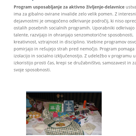
Program usposabljanje za aktivno življenje-delavnice
ustva
ima za gibalno ovirane invalide zelo velik pomen. Z interesn
dejavnostmi je omogočeno odkrivanje področij, ki niso opre
ostalih posebnih socialnih programih. Uporabniki odkrivajo 
talente, razvijajo in ohranjajo senzomotorične sposobnosti,
kreativnost, vztrajnost in disciplino. Vsebine programov osvo
pomirjajo in rešujejo strah pred nemočjo. Program pomaga 
izolacijo in socialno izključenostjo. Z udeležbo v programu 
izkoristijo prosti čas, krepi se družabništvo, samozavest in 
svoje sposobnosti.