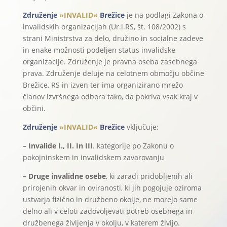
Združenje
»INVALID«
Brežice
je na podlagi Zakona o
invalidskih organizacijah (Ur.l.RS, št. 108/2002) s
strani Ministrstva za delo, družino in socialne zadeve
in enake možnosti podeljen status invalidske
organizacije. Združenje je pravna oseba zasebnega
prava. Združenje deluje na celotnem območju občine
Brežice, RS in izven ter ima organizirano mrežo
članov izvršnega odbora tako, da pokriva vsak kraj v
občini.
Združenje
»INVALID«
Brežice
vključuje:
– Invalide I., II. In III
. kategorije po Zakonu o
pokojninskem in invalidskem zavarovanju
– Druge invalidne osebe
, ki zaradi pridobljenih ali
prirojenih okvar in oviranosti, ki jih pogojuje oziroma
ustvarja fizično in družbeno okolje, ne morejo same
delno ali v celoti zadovoljevati potreb osebnega in
družbenega življenja v okolju, v katerem živijo.