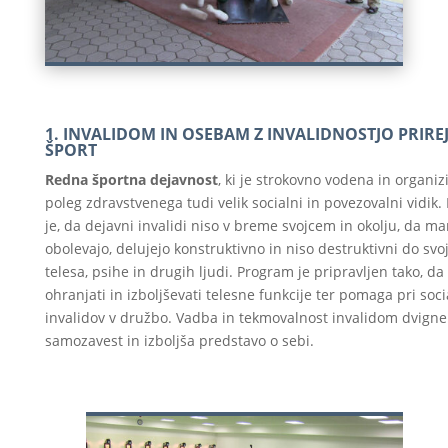
1. INVALIDOM IN OSEBAM Z INVALIDNOSTJO PRIRE
ŠPORT
Redna športna dejavnost
, ki je strokovno vodena in organiz
poleg zdravstvenega tudi velik socialni in povezovalni vidik
je, da dejavni invalidi niso v breme svojcem in okolju, da ma
obolevajo, delujejo konstruktivno in niso destruktivni do svo
telesa, psihe in drugih ljudi. Program je pripravljen tako, 
ohranjati in izboljševati telesne funkcije ter pomaga pri socia
invalidov v družbo. Vadba in tekmovalnost invalidom dvigne
samozavest in izboljša predstavo o sebi.