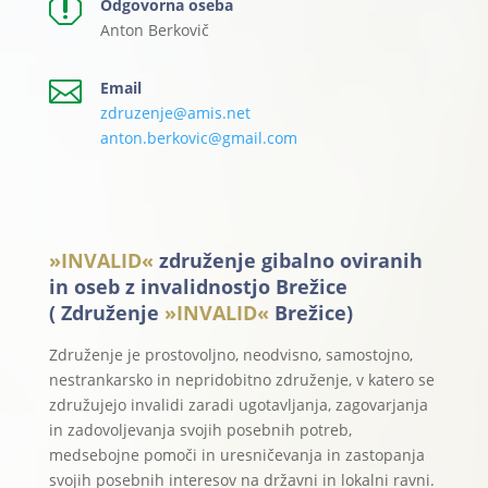
q
Odgovorna oseba
Anton Berkovič

Email
zdruzenje@amis.net
anton.berkovic@gmail.com
»INVALID«
združenje gibalno oviranih
in oseb z invalidnostjo Brežice
( Združenje
»INVALID«
Brežice)
Združenje je prostovoljno, neodvisno, samostojno,
nestrankarsko in nepridobitno združenje, v katero se
združujejo invalidi zaradi ugotavljanja, zagovarjanja
in zadovoljevanja svojih posebnih potreb,
medsebojne pomoči in uresničevanja in zastopanja
svojih posebnih interesov na državni in lokalni ravni.