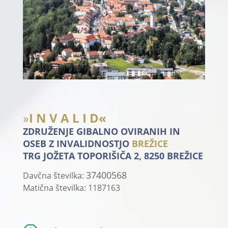
»
I N V A L I D«
ZDRUŽENJE GIBALNO OVIRANIH IN
OSEB Z INVALIDNOSTJO
BREŽICE
TRG JOŽETA TOPORIŠIČA 2, 8250 BREŽICE
37400568
Davčna številka:
Matična številka: 1187163