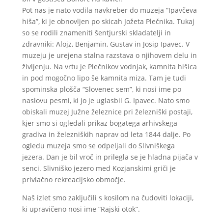
Pot nas je nato vodila navkreber do muzeja “Ipavčeva
hiša”, ki je obnovljen po skicah Jožeta Plečnika. Tukaj
so se rodili znameniti šentjurski skladatelji in
zdravniki: Alojz, Benjamin, Gustav in Josip Ipavec. V
muzeju je urejena stalna razstava o njihovem delu in
življenju. Na vrtu je Plečnikov vodnjak, kamnita hišica
in pod mogočno lipo še kamnita miza. Tam je tudi
spominska plošča “Slovenec sem”, ki nosi ime po
naslovu pesmi, ki jo je uglasbil G. Ipavec. Nato smo
obiskali muzej Južne železnice pri železniški postaji,
kjer smo si ogledali prikaz bogatega arhivskega
gradiva in železniških naprav od leta 1844 dalje. Po
ogledu muzeja smo se odpeljali do Slivniškega
jezera. Dan je bil vroč in prilegla se je hladna pijača v
senci. Slivniško jezero med Kozjanskimi griči je
privlačno rekreacijsko območje.
Naš izlet smo zaključili s kosilom na čudoviti lokaciji,
ki upravičeno nosi ime “Rajski otok”.