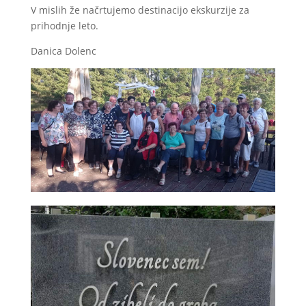
V mislih že načrtujemo destinacijo ekskurzije za
prihodnje leto.
Danica Dolenc