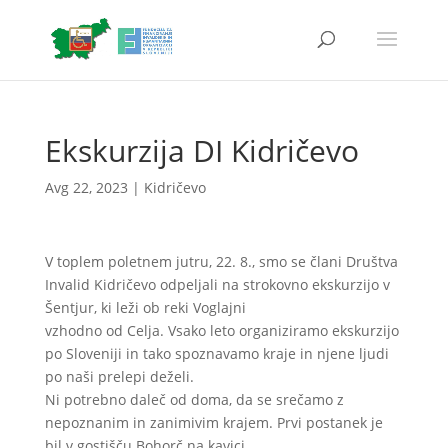
Ekskurzija DI Kidričevo
Avg 22, 2023
|
Kidričevo
V toplem poletnem jutru, 22. 8., smo se člani Društva
Invalid Kidričevo odpeljali na strokovno ekskurzijo v
Šentjur, ki leži ob reki Voglajni
vzhodno od Celja. Vsako leto organiziramo ekskurzijo
po Sloveniji in tako spoznavamo kraje in njene ljudi
po naši prelepi deželi.
Ni potrebno daleč od doma, da se srečamo z
nepoznanim in zanimivim krajem. Prvi postanek je
bil v gostišču Bohorč na kavici.