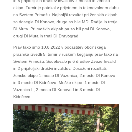
in 5 prijateljskih društev invalidov z moško in žensko
ekipo. Turnir je potekal v prijetnem in tekmovalnem duhu
na Svetem Primožu. Najboljši rezultat pri ženskih ekipah
so dosegle DI Konovo, druge so bile MDI Radlje in tretje
DI Muta. Pri moških ekipah pa so bili prvi DI Konovo,
drugi DI Muta in tretji DI Dravograd.
Prav tako smo 10.8.2022 v počastitev občinskega
praznika izvedli 5. turnir v ruskem kegljanju prav tako na
Svetem Primožu. Sodelovalo je 6 društev Zveze Invalid
in 2 prijateljski društvi invalidov. Doseženi rezultati:
ženske ekipe 1.mesto DI Vuzenica, 2.mesto DI Konovo I
in 3.mesto DI Kidričevo. Moške ekipe: 1.mesto DI
Vuzenica II, 2.mesto DI Konovo I in 3.mesto DI
Kidričevo.