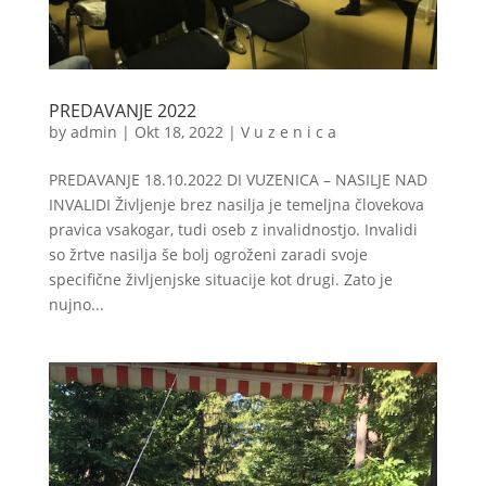
PREDAVANJE 2022
by
admin
|
Okt 18, 2022
|
V u z e n i c a
PREDAVANJE 18.10.2022 DI VUZENICA – NASILJE NAD
INVALIDI Življenje brez nasilja je temeljna človekova
pravica vsakogar, tudi oseb z invalidnostjo. Invalidi
so žrtve nasilja še bolj ogroženi zaradi svoje
specifične življenjske situacije kot drugi. Zato je
nujno...