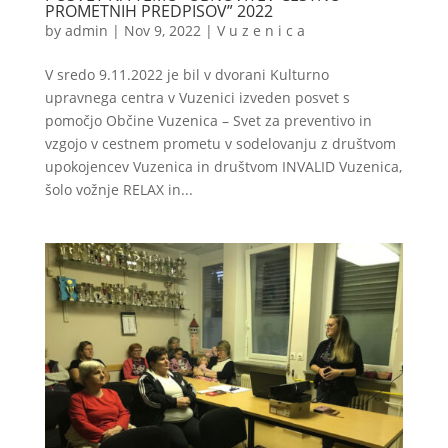
PROMETNIH PREDPISOV” 2022
by
admin
|
Nov 9, 2022
|
V u z e n i c a
V sredo 9.11.2022 je bil v dvorani Kulturno
upravnega centra v Vuzenici izveden posvet s
pomočjo Občine Vuzenica – Svet za preventivo in
vzgojo v cestnem prometu v sodelovanju z društvom
upokojencev Vuzenica in društvom INVALID Vuzenica,
šolo vožnje RELAX in...