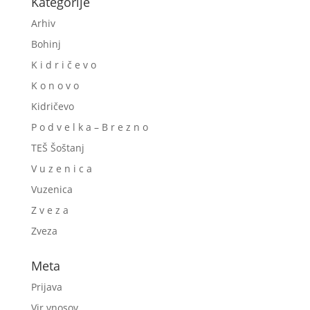
Kategorije
Arhiv
Bohinj
K i d r i č e v o
K o n o v o
Kidričevo
P o d v e l k a – B r e z n o
TEŠ Šoštanj
V u z e n i c a
Vuzenica
Z v e z a
Zveza
Meta
Prijava
Vir vnosov