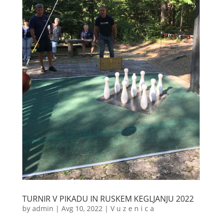
TURNIR V PIKADU IN RUSKEM KEGLJANJU 2022
by
admin
|
Avg 10, 2022
|
V u z e n i c a