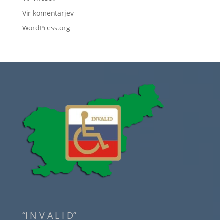
Vir komentarjev
WordPress.org
“I N V A L I D”